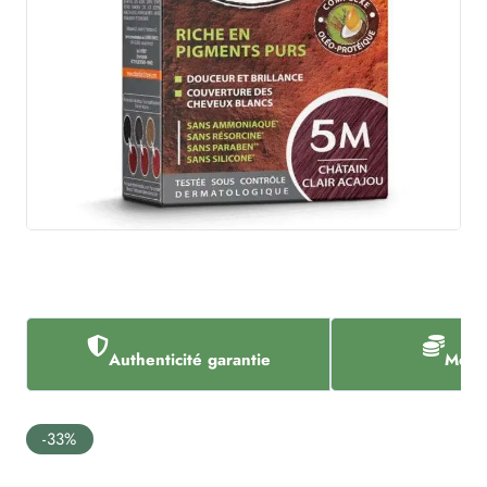
Authenticité garantie
Meill
-33%