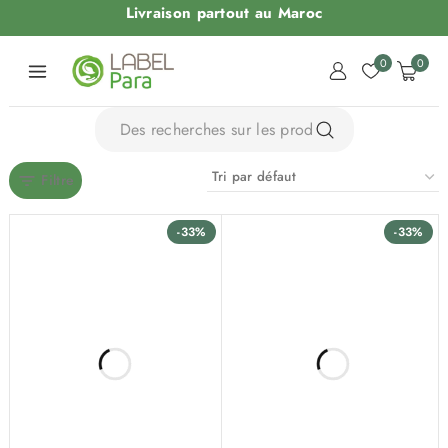
Livraison partout au Maroc
0
0
Filtre
-33%
-33%