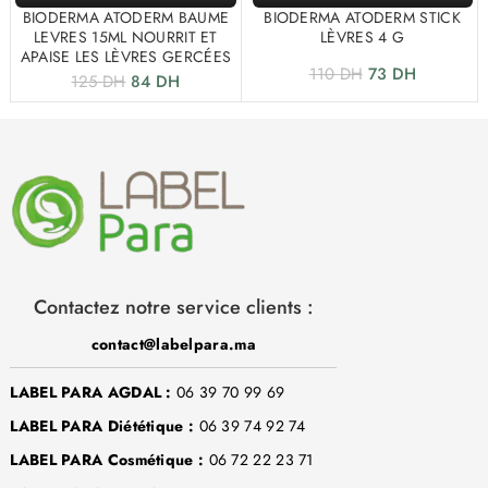
BIODERMA ATODERM BAUME
BIODERMA ATODERM STICK
LEVRES 15ML NOURRIT ET
LÈVRES 4 G
APAISE LES LÈVRES GERCÉES
110
DH
73
DH
125
DH
84
DH
Contactez notre service clients :
contact@labelpara.ma
LABEL PARA AGDAL :
06 39 70 99 69
LABEL PARA Diététique :
06 39 74 92 74
LABEL PARA Cosmétique :
06 72 22 23 71