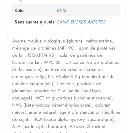
Keto
KETO
Sans sucres ajoutés
SANS SUCRES AJOUTES
Avoine moulue biologique (gluten), maltodextrine,
mélange de protéines (MPI 90 : isolat de protéines
de lait, ISO-XPTM 95 : isolat de protéines de
lactosérum lait, WPC 80 : lait concentré de protéines
de lactosérum), matrice de créatine (créatine
monohydrate 3g, Kre-Alkalyn® 2g Monohydrate de
créatine tamponnée), L-leucine, peptides de
glutamine, poudre de CLA (acide linoléique
conjugué), MCT (triglycérides à chaîne moyenne),
HMB (bêta-hydroxy bêta-méthylbutyrate), colorant
naturel, arôme naturel, agent d’instanciation (lécithine
de soja), HICA (acide alpha-hydroxy isocaproïque),
ALA (acide alpha lipoïque), AstraGin® (extrait