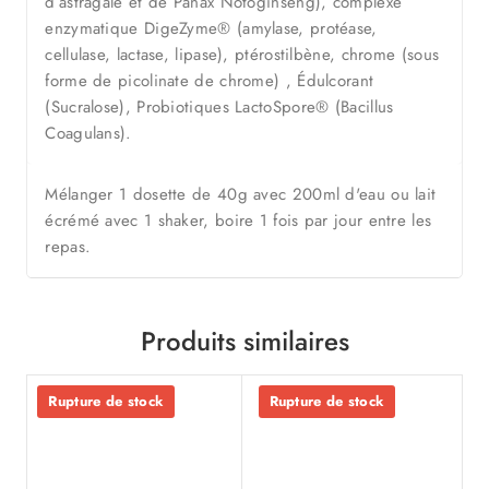
d’astragale et de Panax Notoginseng), complexe
enzymatique DigeZyme® (amylase, protéase,
cellulase, lactase, lipase), ptérostilbène, chrome (sous
forme de picolinate de chrome) , Édulcorant
(Sucralose), Probiotiques LactoSpore® (Bacillus
Coagulans).
Mélanger 1 dosette de 40g avec 200ml d'eau ou lait
écrémé avec 1 shaker, boire 1 fois par jour entre les
repas.
Produits similaires
Rupture de stock
Rupture de stock