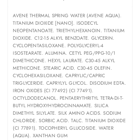
AVENE THERMAL SPRING WATER (AVENE AQUA).
TITANIUM DIOXIDE [NANO]. ISODECYL
NEOPENTANOATE. TRIETHYLHEXANOIN. TITANIUM
DIOXIDE. C12-15 ALKYL BENZOATE. GLYCERIN.
CYCLOPENTASILOXANE. POLYGLYCERYL-4
ISOSTEARATE. ALUMINA. CETYL PEG/PPG-10/1
DIMETHICONE. HEXYL LAURATE. C30-45 ALKYL
METHICONE. STEARIC ACID. C30-45 OLEFIN.
CYCLOHEXASILOXANE. CAPRYLIC/CAPRIC
TRIGLYCERIDE. CAPRYLYL GLYCOL. DISODIUM EDTA.
IRON OXIDES (CI 77492) (CI 77491).
OCTYLDODECANOL. PENTAERYTHRITYL TETRA-DI-T-
BUTYL HYDROXYHYDROCINNAMATE. SILICA
DIMETHYL SILYLATE. SILK AMINO ACIDS. SODIUM
CHLORIDE. SORBIC ACID. TALC. TITANIUM DIOXIDE
(CI 77891). TOCOPHERYL GLUCOSIDE. WATER
(AQUA). XANTHAN GUM