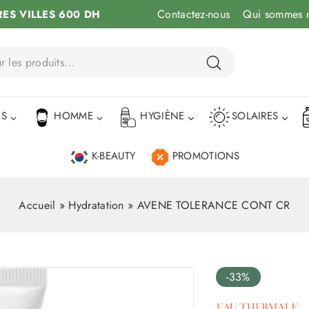
Contactez-nous
Qui sommes 
RES VILLES 600 DH
ÉS
HOMME
HYGIÈNE
SOLAIRES
K-BEAUTY
PROMOTIONS
Accueil
»
Hydratation
»
AVENE TOLERANCE CONT CR
-33%