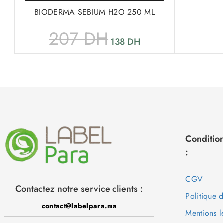
BIODERMA SEBIUM H2O 250 ML
207
DH
138
DH
Condition
:
CGV
Contactez notre service clients :
Politique 
contact@labelpara.ma
Mentions l