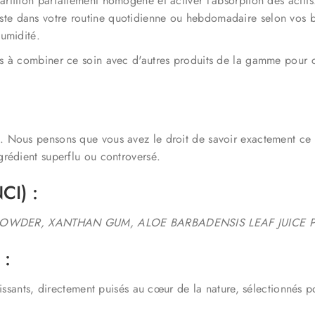
artition parfaitement homogène et activer l'absorption des actifs
ste dans votre routine quotidienne ou hebdomadaire selon vos b
humidité.
s à combiner ce soin avec d'autres produits de la gamme pour c
 Nous pensons que vous avez le droit de savoir exactement ce 
rédient superflu ou controversé.
CI) :
POWDER, XANTHAN GUM, ALOE BARBADENSIS LEAF JUICE P
 :
ssants, directement puisés au cœur de la nature, sélectionnés po