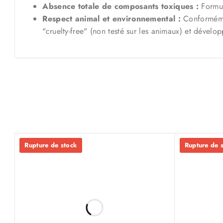
Absence totale de composants toxiques :
Formul
Respect animal et environnemental :
Conformémen
"cruelty-free" (non testé sur les animaux) et déve
Rupture de stock
Rupture de 