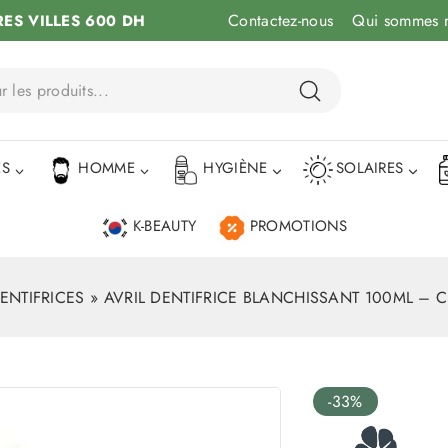
Contactez-nous
Qui sommes 
RES VILLES 600 DH
ÉS
HOMME
HYGIÈNE
SOLAIRES
K-BEAUTY
PROMOTIONS
ENTIFRICES
»
AVRIL DENTIFRICE BLANCHISSANT 100ML – CE
-33%