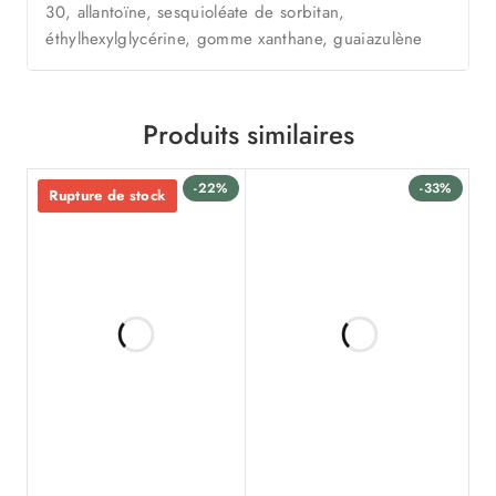
30, allantoïne, sesquioléate de sorbitan,
éthylhexylglycérine, gomme xanthane, guaiazulène
Produits similaires
-22%
-33%
Rupture de stock