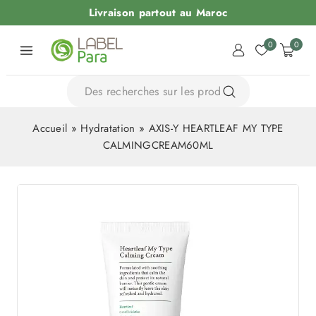
Livraison partout au Maroc
0
0
Accueil
»
Hydratation
»
AXIS-Y HEARTLEAF MY TYPE
CALMINGCREAM60ML