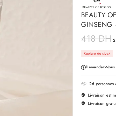
BEAUTY OF
GINSENG +
418
DH
2
Rupture de stock
Demandez-Nous
26
personnes c
Livraison esti
Livraison gratu