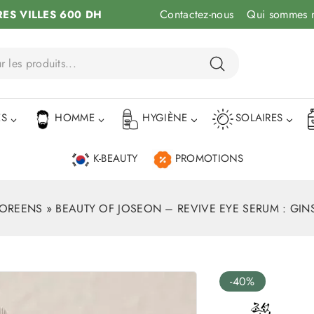
Contactez-nous
Qui sommes 
RES VILLES 600 DH
ÉS
HOMME
HYGIÈNE
SOLAIRES
K-BEAUTY
PROMOTIONS
COREENS
»
BEAUTY OF JOSEON – REVIVE EYE SERUM : GIN
-40%