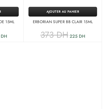
R
AJOUTER AU PANIER
DE 15ML
ERBORIAN SUPER BB CLAIR 15ML
373
DH
5
DH
225
DH