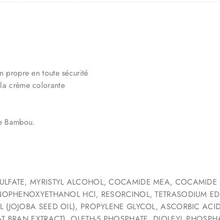
on propre en toute sécurité
r la crème colorante
 de Bambou.
LFATE, MYRISTYL ALCOHOL, COCAMIDE MEA, COCAMIDE 
NOPHENOXYETHANOL HCl, RESORCINOL, TETRASODIUM EDTA
(JOJOBA SEED OIL), PROPYLENE GLYCOL, ASCORBIC ACID,
T BRAN EXTRACT), OLETH-5 PHOSPHATE, DIOLEYL PHOSPH