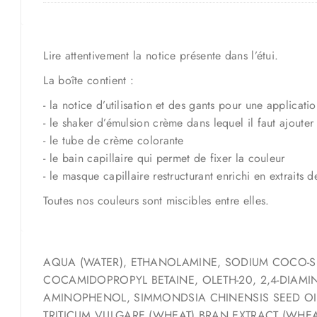
Lire attentivement la notice présente dans l’étui.
La boîte contient :
- la notice d’utilisation et des gants pour une applicati
- le shaker d’émulsion crème dans lequel il faut ajoute
- le tube de crème colorante
- le bain capillaire qui permet de fixer la couleur
- le masque capillaire restructurant enrichi en extraits
Toutes nos couleurs sont miscibles entre elles.
AQUA (WATER), ETHANOLAMINE, SODIUM COCO-SU
COCAMIDOPROPYL BETAINE, OLETH-20, 2,4-DIAMI
AMINOPHENOL, SIMMONDSIA CHINENSIS SEED OIL 
TRITICUM VULGARE (WHEAT) BRAN EXTRACT (WHEA