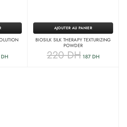
R
AJOUTER AU PANIER
OLUTION
BIOSILK SILK THERAPY TEXTURIZING
POWDER
220
DH
0
DH
187
DH