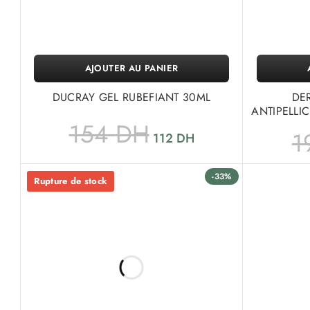
AJOUTER AU PANIER
DUCRAY GEL RUBEFIANT 30ML
DE
ANTIPELLI
154
DH
1
112
DH
-33%
Rupture de stock