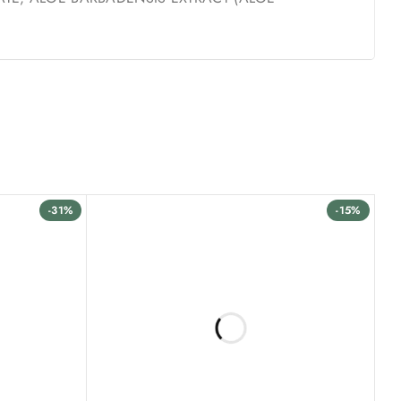
-31%
-15%