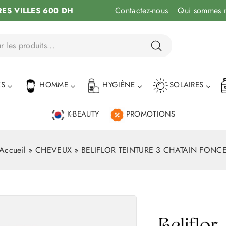
Contactez-nous
Qui sommes 
RES VILLES 600 DH
ÉS
HOMME
HYGIÈNE
SOLAIRES
K-BEAUTY
PROMOTIONS
Accueil
»
CHEVEUX
»
BELIFLOR TEINTURE 3 CHATAIN FONC