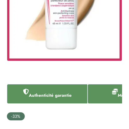
Authenticité garantie
Meill
-33%