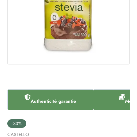
Authenticité garantie
Meill
-33%
CASTELLO