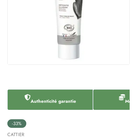
Authenticité garantie
Meill
-33%
CATTIER