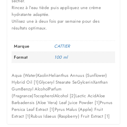
sécher.
Rincez à l’eau tiède puis appliquez une crème
hydratante adaptée.
Utilisez une à deux fois par semaine pour des
résultats optimaux.
Marque
CATTIER
Format
100 ml
Aqua (Water)KaolinHelianthus Annuus (Sunflower)
Hybrid Oil [1]Glyceryl Stearate SeGylcerinXanthan
GumBenzyl AlcoholParfum
(Fragrance)TocopherolAlcohol [2]Lactic AcidAloe
Barbadensis (Aloe Vera) Leaf Juice Powder [1]Prunus
Persica Leaf Extract [1]Pyrus Malus (Apple) Fruit
Extract [1]Rubus Idaeus (Raspberry) Fruit Extract [1]