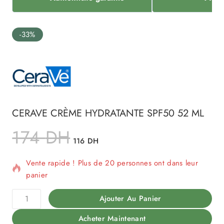
-33%
CERAVE CRÈME HYDRATANTE SPF50 52 ML
174
DH
116
DH
11 produits vendus au cours des dernières 14 heures
Vente rapide ! Plus de 20 personnes ont dans leur
panier
Ajouter Au Panier
Acheter Maintenant