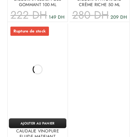
GOMMANT 100 ML
CRÈME RICHE 50 ML
222
DH
280
DH
149
DH
209
DH
Rupture de stock
AJOUTER AU PANIER
CAUDALIE VINOPURE
FLUIDE MATIFIANT