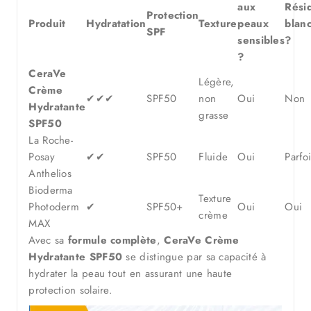
aux
Rési
Protection
Produit
Hydratation
Texture
peaux
blan
SPF
sensibles
?
?
CeraVe
Légère,
Crème
✔✔✔
SPF50
non
Oui
Non
Hydratante
grasse
SPF50
La Roche-
Posay
✔✔
SPF50
Fluide
Oui
Parfo
Anthelios
Bioderma
Texture
Photoderm
✔
SPF50+
Oui
Oui
crème
MAX
Avec sa
formule complète
,
CeraVe Crème
Hydratante SPF50
se distingue par sa capacité à
hydrater la peau tout en assurant une haute
protection solaire.