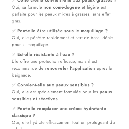
✅
Cette crème convient-elle aux peaux grasses ?
Oui, sa formule
non comédogène
et légère est
parfaite pour les peaux mixtes à grasses, sans effet
gras.
✅
Peut-elle être utilisée sous le maquillage ?
Oui, elle pénètre rapidement et sert de base idéale
pour le maquillage.
✅
Est-elle résistante à l’eau ?
Elle offre une protection efficace, mais il est
recommandé de
renouveler l’application
après la
baignade.
✅
Convient-elle aux peaux sensibles ?
Oui, elle est spécialement formulée pour les
peaux
sensibles et réactives
.
✅
Peut-elle remplacer une crème hydratante
classique ?
Oui, elle hydrate efficacement tout en protégeant du