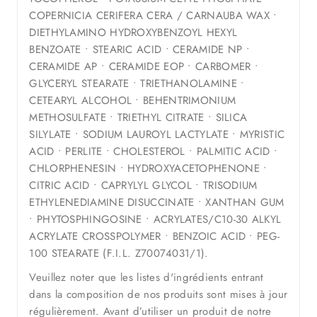
COPERNICIA CERIFERA CERA / CARNAUBA WAX •
DIETHYLAMINO HYDROXYBENZOYL HEXYL
BENZOATE • STEARIC ACID • CERAMIDE NP •
CERAMIDE AP • CERAMIDE EOP • CARBOMER •
GLYCERYL STEARATE • TRIETHANOLAMINE •
CETEARYL ALCOHOL • BEHENTRIMONIUM
METHOSULFATE • TRIETHYL CITRATE • SILICA
SILYLATE • SODIUM LAUROYL LACTYLATE • MYRISTIC
ACID • PERLITE • CHOLESTEROL • PALMITIC ACID •
CHLORPHENESIN • HYDROXYACETOPHENONE •
CITRIC ACID • CAPRYLYL GLYCOL • TRISODIUM
ETHYLENEDIAMINE DISUCCINATE • XANTHAN GUM
• PHYTOSPHINGOSINE • ACRYLATES/C10-30 ALKYL
ACRYLATE CROSSPOLYMER • BENZOIC ACID • PEG-
100 STEARATE (F.I.L. Z70074031/1).
Veuillez noter que les listes d'ingrédients entrant
dans la composition de nos produits sont mises à jour
régulièrement. Avant d’utiliser un produit de notre