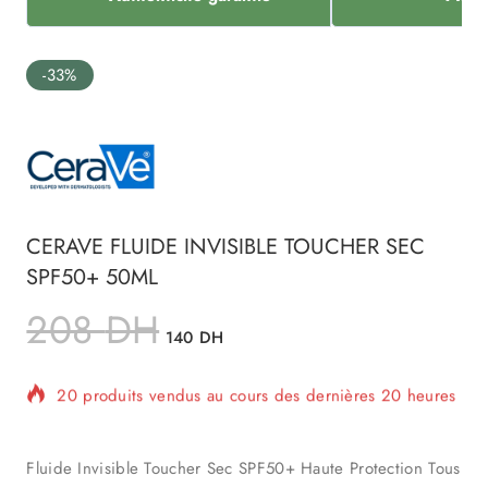
-33%
CERAVE FLUIDE INVISIBLE TOUCHER SEC
SPF50+ 50ML
208
DH
140
DH
20 produits vendus au cours des dernières 20 heures
Vente rapide ! Plus de 18 personnes ont dans leur
panier
Fluide Invisible Toucher Sec SPF50+ Haute Protection Tous