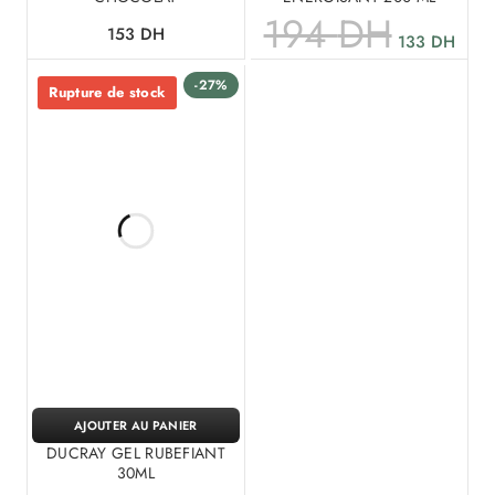
194
DH
153
DH
133
DH
-27%
Rupture de stock
AJOUTER AU PANIER
DUCRAY GEL RUBEFIANT
30ML