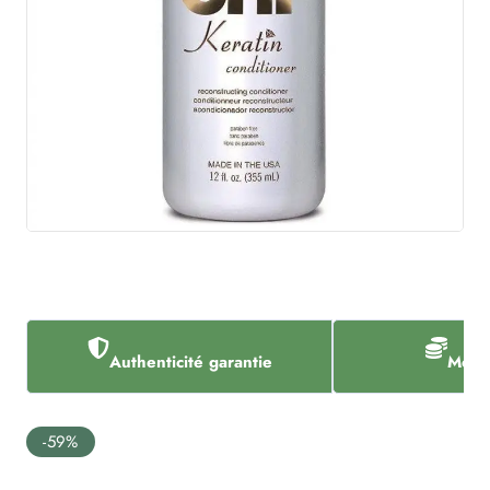
Authenticité garantie
Meill
-59%