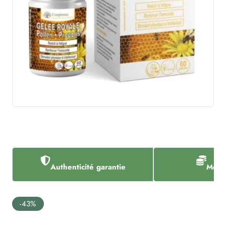
Authenticité garantie
Meill
-43%