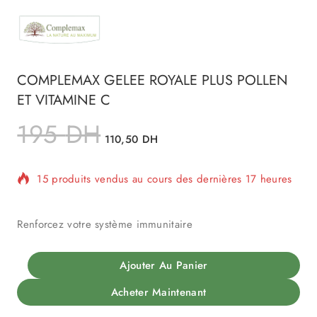
COMPLEMAX GELEE ROYALE PLUS POLLEN
ET VITAMINE C
195
DH
110,50
DH
15 produits vendus au cours des dernières 17 heures
Vente rapide ! Plus de 7 personnes ont dans leur
panier
Renforcez votre système immunitaire
Ajouter Au Panier
Acheter Maintenant