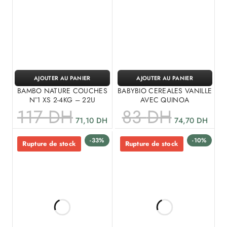
AJOUTER AU PANIER
AJOUTER AU PANIER
BAMBO NATURE COUCHES
BABYBIO CEREALES VANILLE
N°1 XS 2-4KG – 22U
AVEC QUINOA
117
DH
83
DH
71,10
DH
74,70
DH
-33%
-10%
Rupture de stock
Rupture de stock