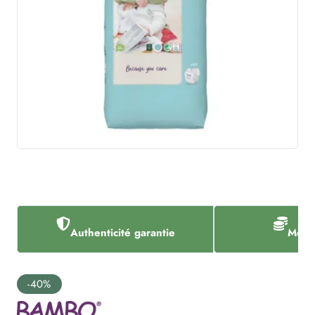
Authenticité garantie
Meill
-40%