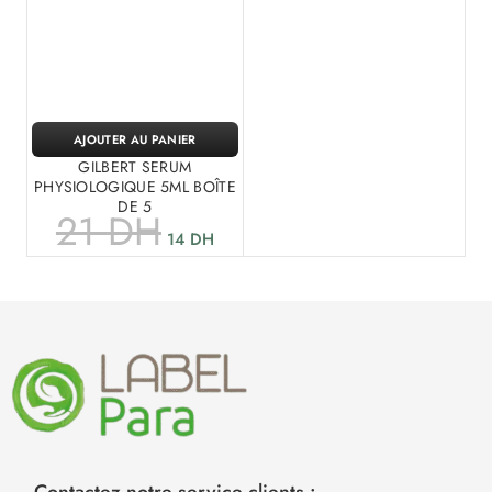
AJOUTER AU PANIER
GILBERT SERUM
PHYSIOLOGIQUE 5ML BOÎTE
DE 5
21
DH
14
DH
Contactez notre service clients :