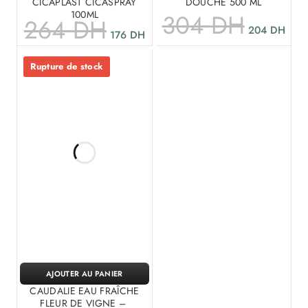
CICAPLAST CICASPRAY
DOUCHE 500 ML
100ML
304
DH
264
DH
204
DH
176
DH
Rupture de stock
AJOUTER AU PANIER
CAUDALIE EAU FRAÎCHE
FLEUR DE VIGNE –