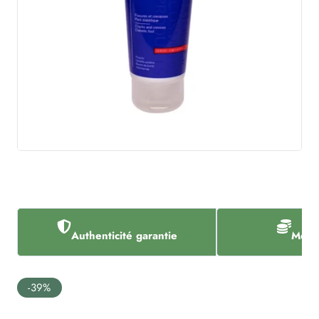
Authenticité garantie
Meill
-39%