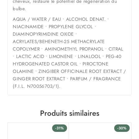
cheveux, restaure le potentiel de régénération du
bulbe.
AQUA / WATER / EAU • ALCOHOL DENAT. •
NIACINAMIDE • PROPYLENE GLYCOL •
DIAMINOPYRIMIDINE OXIDE •
ACRYLATES/BEHENETH-25 METHACRYLATE
COPOLYMER • AMINOMETHYL PROPANOL • CITRAL
• LACTIC ACID • LIMONENE • LINALOOL • PEG-40
HYDROGENATED CASTOR OIL • PIROCTONE
OLAMINE • ZINGIBER OFFICINALE ROOT EXTRACT /
GINGER ROOT EXTRACT • PARFUM / FRAGRANCE
(F.I.L. N70056703/1).
Produits similaires
-31%
-30%