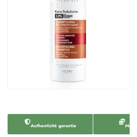
Authenticité garantie
Meill