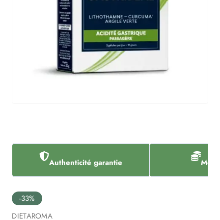
Authenticité garantie
Meill
-33%
DIETAROMA