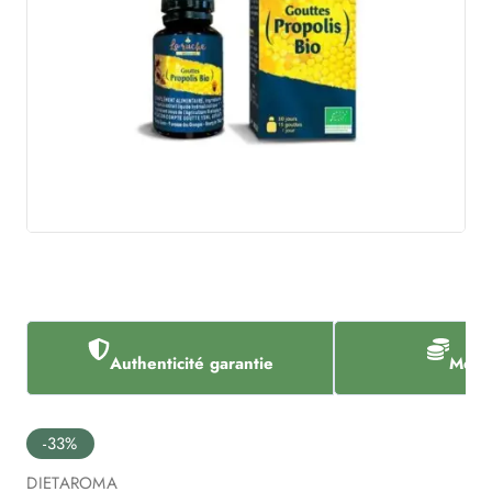
Authenticité garantie
Meill
-33%
DIETAROMA