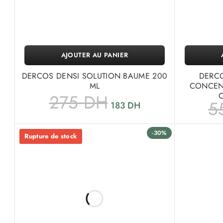
AJOUTER AU PANIER
DERCOS DENSI SOLUTION BAUME 200
DERCO
ML
CONCEN
275
DH
C
5
183
DH
-30%
Rupture de stock