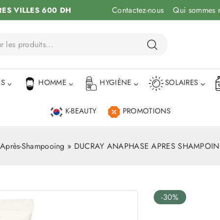
Contactez-nous
Qui sommes 
RES VILLES 600 DH
ÉS
HOMME
HYGIÈNE
SOLAIRES
K-BEAUTY
PROMOTIONS
Après-Shampooing
»
DUCRAY ANAPHASE APRES SHAMPOIN
-30%