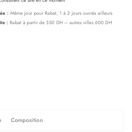
onsultent ce site en ce moment
mée :
Même jour pour Rabat, 1 à 2 jours ouvrés ailleurs
ite :
Rabat à partir de 350 DH – autres villes 600 DH
n
Composition