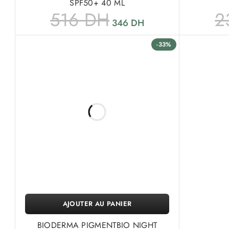
SPF50+ 40 ML
516
DH
2
346
DH
-33%
AJOUTER AU PANIER
BIODERMA PIGMENTBIO NIGHT