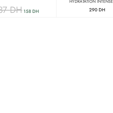
HYDRATATION INTENS
37
DH
290
DH
158
DH