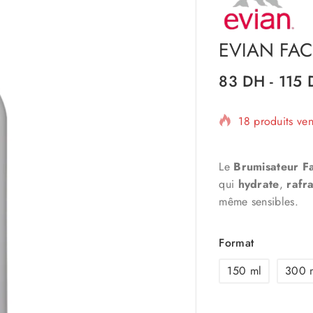
EVIAN FAC
83
DH
-
115
18 produits ve
Vente rapide !
Le
Brumisateur Fa
qui
hydrate
,
rafra
même sensibles. ​
Format
150 ml
300 