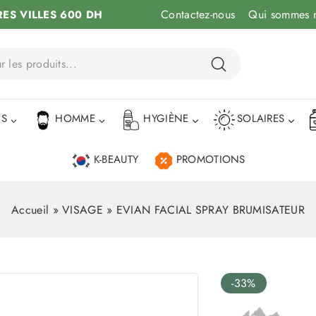
Contactez-nous
Qui sommes 
RES VILLES 600 DH
ÉS
HOMME
HYGIÈNE
SOLAIRES
K-BEAUTY
PROMOTIONS
Accueil
»
VISAGE
»
EVIAN FACIAL SPRAY BRUMISATEUR
-33%