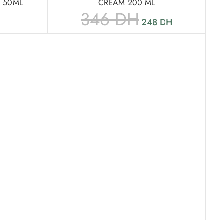
E 50ML
CREAM 200 ML
346
DH
248
DH