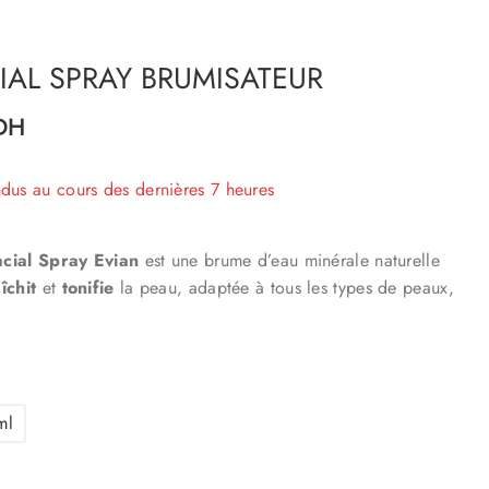
IAL SPRAY BRUMISATEUR
DH
ndus au cours des dernières 7 heures
 Plus de 12 personnes ont dans leur panier
cial Spray Evian
est une brume d’eau minérale naturelle
îchit
et
tonifie
la peau, adaptée à tous les types de peaux,
ml