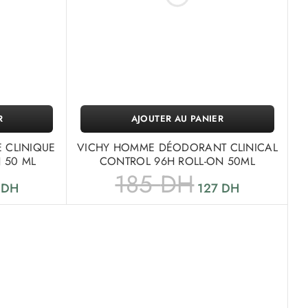
R
AJOUTER AU PANIER
 CLINIQUE
VICHY HOMME DÉODORANT CLINICAL
 50 ML
CONTROL 96H ROLL-ON 50ML
185
DH
3
DH
127
DH