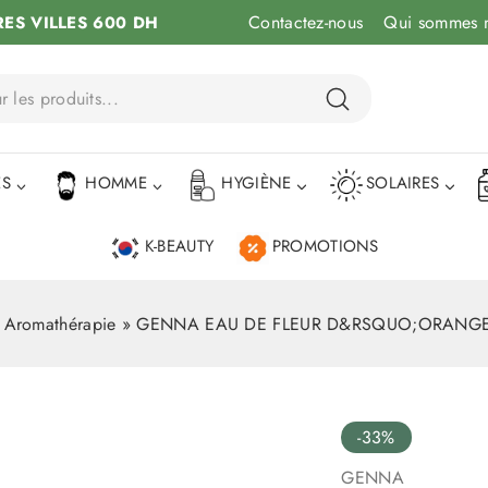
Contactez-nous
Qui sommes 
RES VILLES 600 DH
ÉS
HOMME
HYGIÈNE
SOLAIRES
K-BEAUTY
PROMOTIONS
»
Aromathérapie
»
GENNA EAU DE FLEUR D&RSQUO;ORANGE
-33%
GENNA