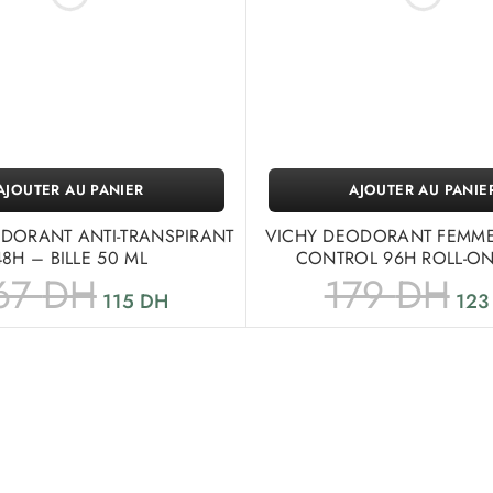
AJOUTER AU PANIER
AJOUTER AU PANIE
DORANT ANTI-TRANSPIRANT
VICHY DEODORANT FEMME
48H – BILLE 50 ML
CONTROL 96H ROLL-ON
67
DH
179
DH
115
DH
12