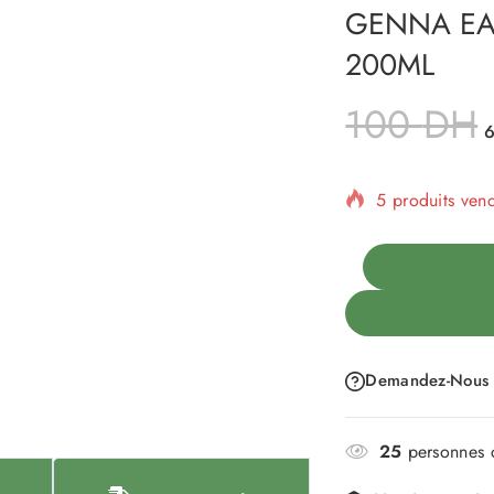
GENNA EA
200ML
100
DH
5 produits ven
Vente rapide !
Demandez-Nous
25
personnes c