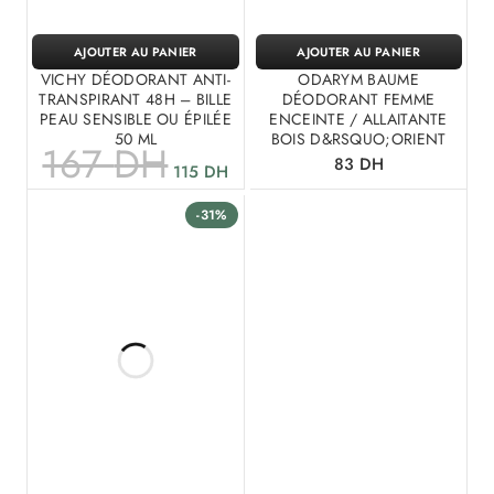
AJOUTER AU PANIER
AJOUTER AU PANIER
VICHY DÉODORANT ANTI-
ODARYM BAUME
TRANSPIRANT 48H – BILLE
DÉODORANT FEMME
PEAU SENSIBLE OU ÉPILÉE
ENCEINTE / ALLAITANTE
50 ML
BOIS D&RSQUO;ORIENT
167
DH
83
DH
115
DH
-31%