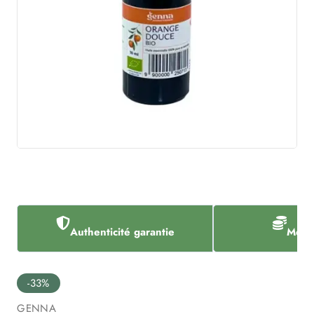
Authenticité garantie
Meill
-33%
GENNA