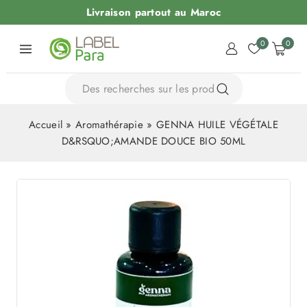
Livraison partout au Maroc
0
0
Accueil
»
Aromathérapie
»
GENNA HUILE VÉGÉTALE
D&RSQUO;AMANDE DOUCE BIO 50ML