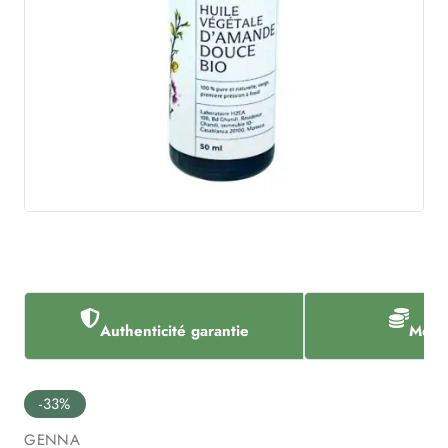
Authenticité garantie
Meill
-33%
GENNA