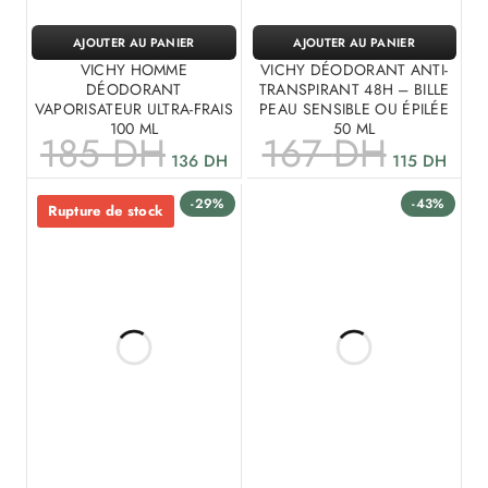
AJOUTER AU PANIER
AJOUTER AU PANIER
VICHY HOMME
VICHY DÉODORANT ANTI-
DÉODORANT
TRANSPIRANT 48H – BILLE
VAPORISATEUR ULTRA-FRAIS
PEAU SENSIBLE OU ÉPILÉE
100 ML
50 ML
185
DH
167
DH
136
DH
115
DH
-29%
-43%
Rupture de stock