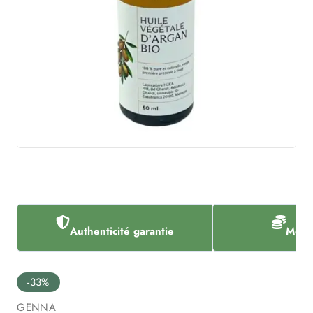
Authenticité garantie
Meill
-33%
GENNA