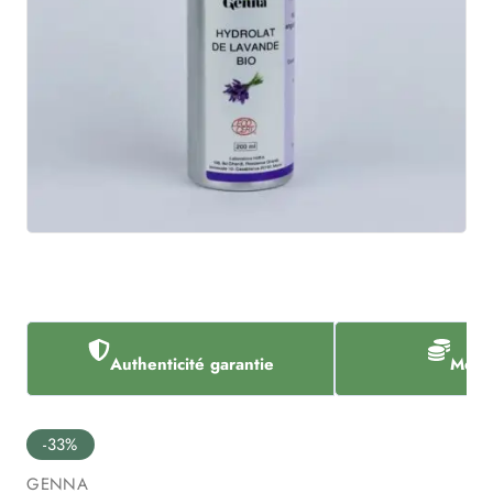
Authenticité garantie
Meill
-33%
GENNA