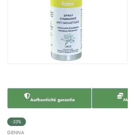
Authenticité garantie
Meill
-33%
GENNA