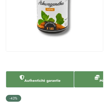
Authenticité garantie
Meill
-43%