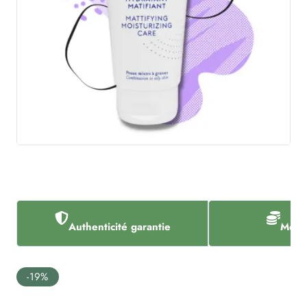
Authenticité garantie
Meill
-19%