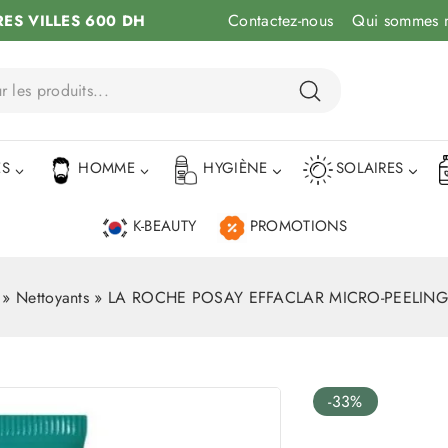
Contactez-nous
Qui sommes 
RES VILLES 600 DH
ÉS
HOMME
HYGIÈNE
SOLAIRES
K-BEAUTY
PROMOTIONS
»
Nettoyants
»
LA ROCHE POSAY EFFACLAR MICRO-PEELIN
-33%