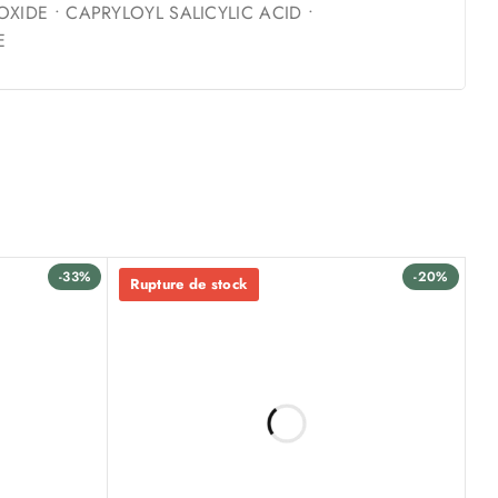
XIDE • CAPRYLOYL SALICYLIC ACID •
E
-33%
-20%
Rupture de stock