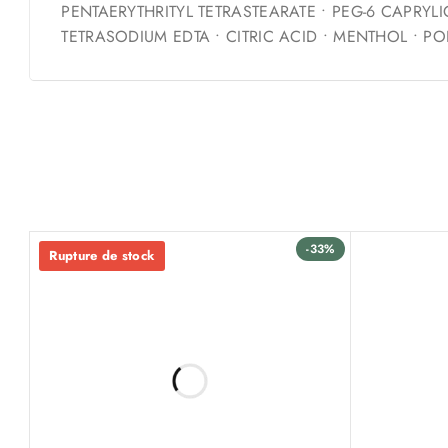
PENTAERYTHRITYL TETRASTEARATE • PEG-6 CAPRYL
TETRASODIUM EDTA • CITRIC ACID • MENTHOL • P
-33%
Rupture de stock