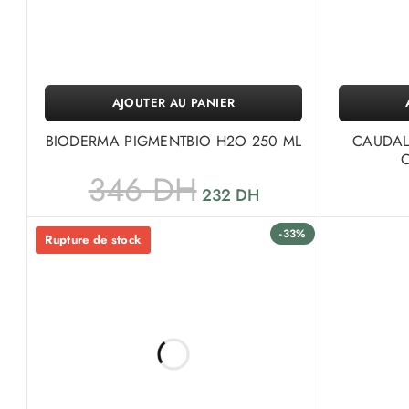
AJOUTER AU PANIER
BIODERMA PIGMENTBIO H2O 250 ML
CAUDAL
346
DH
232
DH
-33%
Rupture de stock