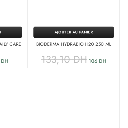
R
AJOUTER AU PANIER
AILY CARE
BIODERMA HYDRABIO H20 250 ML
133,10
DH
6
DH
106
DH