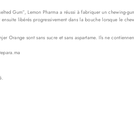
lted Gum”, Lemon Pharma a réussi à fabriquer un chewing-gum 
t ensuite libérés progressivement dans la bouche lorsque le che
injer Orange sont sans sucre et sans aspartame. Ils ne contienne
tepara.ma
é.