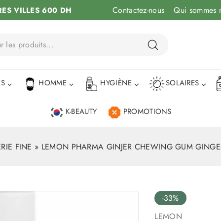
Contactez-nous
Qui sommes 
RES VILLES 600 DH
ÉS
HOMME
HYGIÈNE
SOLAIRES
K-BEAUTY
PROMOTIONS
RIE FINE
»
LEMON PHARMA GINJER CHEWING GUM GING
-33%
LEMON