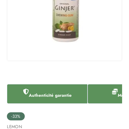
Authenticité garantie
Meill
-33%
LEMON