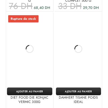
G
COMPLET 500 G
76
DH
33
DH
68,40
DH
29,70
DH
Rupture de stock
AJOUTER AU PANIER
AJOUTER AU PANIER
DIET FOOD DIE KONJAC
DAMHERT TISANE POIDS
VERMIC 300G
IDEAL