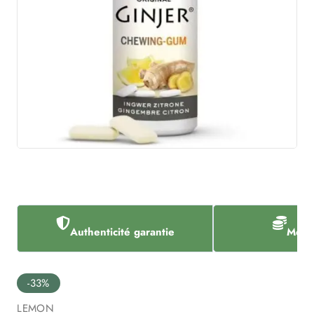
Authenticité garantie
Meill
-33%
LEMON