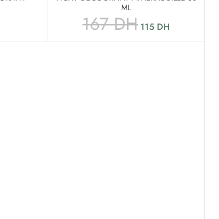
ML
167
DH
115
DH