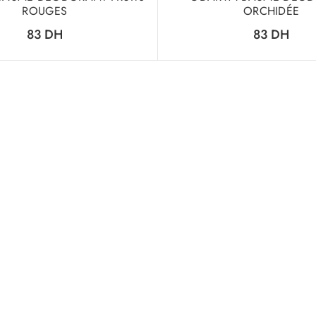
ROUGES
ORCHIDÉE
83
DH
83
DH