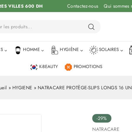
Contactez-nous
Qui sommes 
RES VILLES 600 DH
ÉS
HOMME
HYGIÈNE
SOLAIRES
K-BEAUTY
PROMOTIONS
ueil
»
HYGIENE
»
NATRACARE PROTÈGE-SLIPS LONGS 16 UN
-29%
NATRACARE