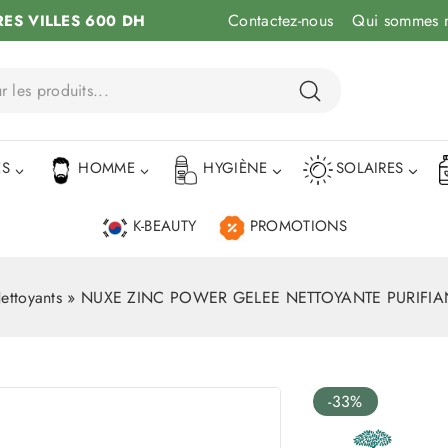
Contactez-nous
Qui sommes 
RES VILLES 600 DH
ÉS
HOMME
HYGIÈNE
SOLAIRES
K-BEAUTY
PROMOTIONS
ettoyants
»
NUXE ZINC POWER GELEE NETTOYANTE PURIFIA
-33%