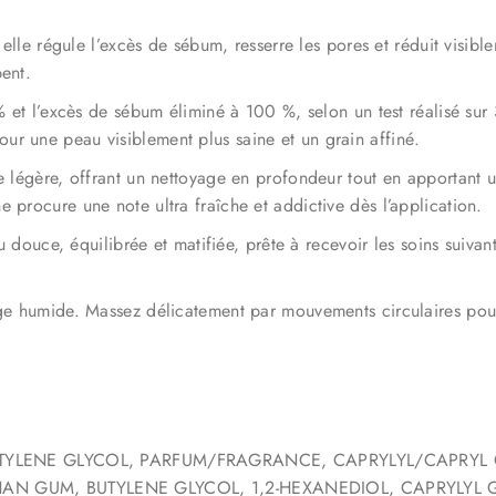
 elle régule l’excès de sébum, resserre les pores et réduit visibl
ent.
% et l’excès de sébum éliminé à 100 %, selon un test réalisé sur 
ur une peau visiblement plus saine et un grain affiné.
se légère, offrant un nettoyage en profondeur tout en apportant 
 procure une note ultra fraîche et addictive dès l’application.
au douce, équilibrée et matifiée, prête à recevoir les soins suivan
age humide. Massez délicatement par mouvements circulaires pour
TYLENE GLYCOL, PARFUM/FRAGRANCE, CAPRYLYL/CAPRYL
 GUM, BUTYLENE GLYCOL, 1,2-HEXANEDIOL, CAPRYLYL GL