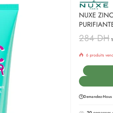
NUXE ZIN
PURIFIANT
284
DH
6 produits ven
Vente rapide !
Demandez-Nous
20
personnes c