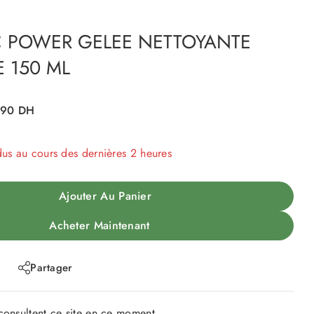
C POWER GELEE NETTOYANTE
E 150 ML
190
DH
dus au cours des dernières 2 heures
 Plus de 18 personnes ont dans leur panier
Ajouter Au Panier
Acheter Maintenant
Partager
onsultent ce site en ce moment