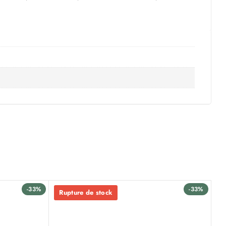
-33%
-33%
Rupture de stock