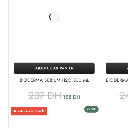
AJOUTER AU PANIER
BIODERMA SEBIUM H2O 500 ML
BIODERMA
237
DH
2
158
DH
-25%
Rupture de stock