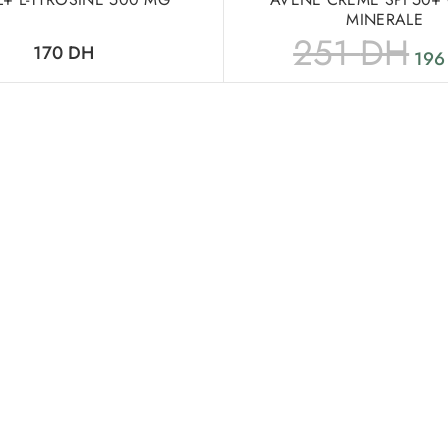
MINERALE
251
DH
170
DH
19