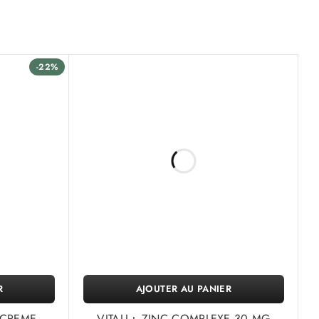
-22%
R
AJOUTER AU PANIER
 CREME
VITALL+ ZINC COMPLEXE 30 MG