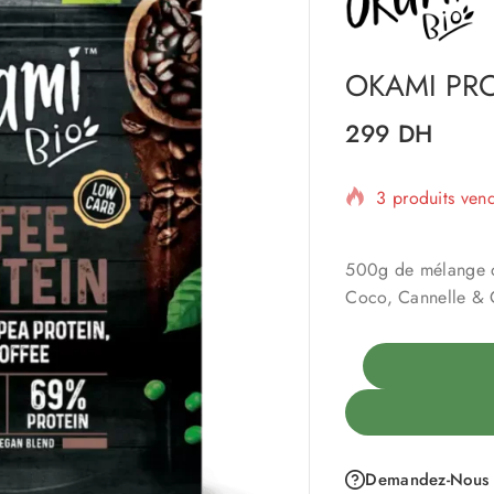
OKAMI PRO
299
DH
3 produits ven
Vente rapide !
500g de mélange d
Coco, Cannelle &
Demandez-Nous