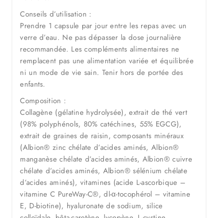
Conseils d’utilisation :
Prendre 1 capsule par jour entre les repas avec un
verre d’eau. Ne pas dépasser la dose journalière
recommandée. Les compléments alimentaires ne
remplacent pas une alimentation variée et équilibrée
ni un mode de vie sain. Tenir hors de portée des
enfants.
Composition :
Collagène (gélatine hydrolysée), extrait de thé vert
(98% polyphénols, 80% catéchines, 55% EGCG),
extrait de graines de raisin, composants minéraux
(Albion® zinc chélate d’acides aminés, Albion®
manganèse chélate d’acides aminés, Albion® cuivre
chélate d’acides aminés, Albion® sélénium chélate
d’acides aminés), vitamines (acide L-ascorbique –
vitamine C PureWay-C®, dl-α-tocophérol – vitamine
E, D-biotine), hyaluronate de sodium, silice
colloïdale, bêta-carotène, lycopène, L-cystine,