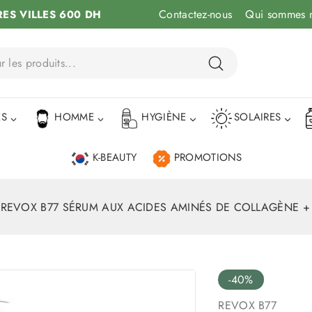
Contactez-nous
Qui sommes 
RES VILLES 600 DH
ÉS
HOMME
HYGIÈNE
SOLAIRES
K-BEAUTY
PROMOTIONS
»
REVOX B77 SÉRUM AUX ACIDES AMINÉS DE COLLAGÈNE +
-40%
REVOX B77