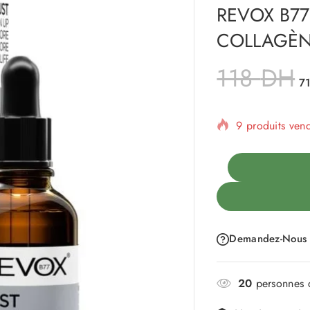
REVOX B77
COLLAGÈN
118
DH
7
9 produits ven
Vente rapide !
Demandez-Nous
20
personnes c