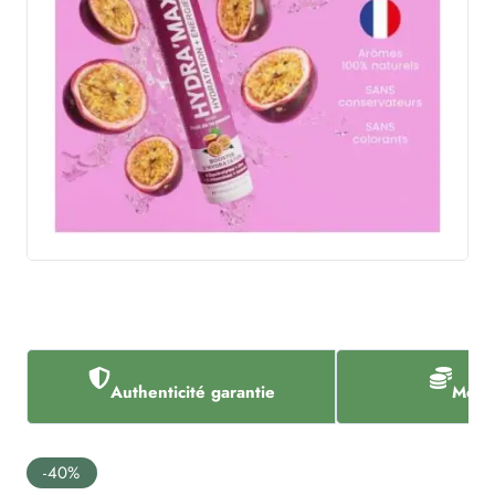
Authenticité garantie
Meill
-40%