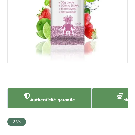
Authenticité garantie
Meill
-33%