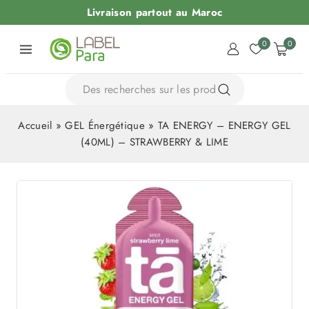
Livraison partout au Maroc
0
0
Accueil
»
GEL Énergétique
»
TA ENERGY – ENERGY GEL
(40ML) – STRAWBERRY & LIME