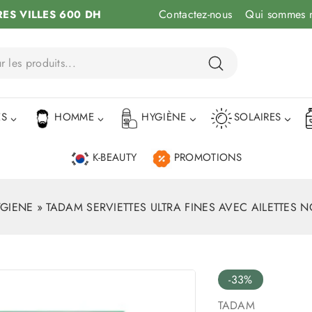
Contactez-nous
Qui sommes 
RES VILLES 600 DH
ÉS
HOMME
HYGIÈNE
SOLAIRES
K-BEAUTY
PROMOTIONS
GIENE
»
TADAM SERVIETTES ULTRA FINES AVEC AILETTES 
-33%
TADAM