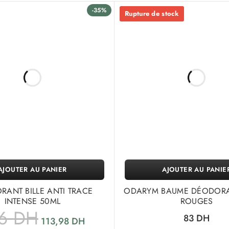
-35%
Rupture de stock
AJOUTER AU PANIER
AJOUTER AU PANIE
ANT BILLE ANTI TRACE
ODARYM BAUME DÉODORA
INTENSE 50ML
ROUGES
76
DH
83
DH
113,98
DH