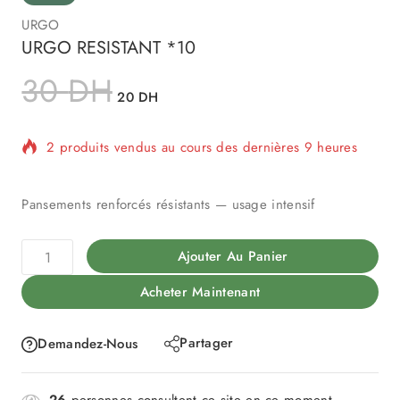
URGO
URGO RESISTANT *10
30
DH
20
DH
2 produits vendus au cours des dernières 9 heures
Vente rapide ! Plus de 13 personnes ont dans leur
panier
Pansements renforcés résistants — usage intensif
Ajouter Au Panier
Acheter Maintenant
Partager
Demandez-Nous
26
personnes consultent ce site en ce moment