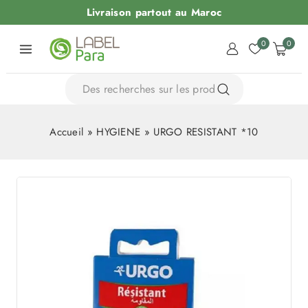
Livraison partout au Maroc
0
0
Accueil
»
HYGIENE
»
URGO RESISTANT *10