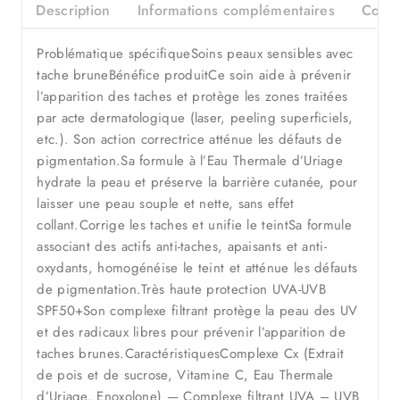
Description
Informations complémentaires
Consei
Problématique spécifiqueSoins peaux sensibles avec
tache bruneBénéfice produitCe soin aide à prévenir
l’apparition des taches et protège les zones traitées
par acte dermatologique (laser, peeling superficiels,
etc.). Son action correctrice atténue les défauts de
pigmentation.Sa formule à l’Eau Thermale d’Uriage
hydrate la peau et préserve la barrière cutanée, pour
laisser une peau souple et nette, sans effet
collant.Corrige les taches et unifie le teintSa formule
associant des actifs anti-taches, apaisants et anti-
oxydants, homogénéise le teint et atténue les défauts
de pigmentation.Très haute protection UVA-UVB
SPF50+Son complexe filtrant protège la peau des UV
et des radicaux libres pour prévenir l’apparition de
taches brunes.CaractéristiquesComplexe Cx (Extrait
de pois et de sucrose, Vitamine C, Eau Thermale
d’Uriage, Enoxolone) — Complexe filtrant UVA – UVB