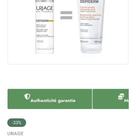
Authenticité garantie
Meill
-33%
URIAGE