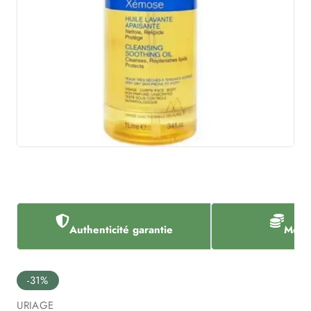
Authenticité garantie
Meill
-31%
URIAGE