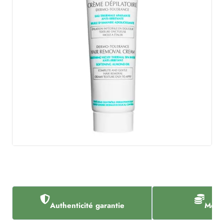
Authenticité garantie
Meill