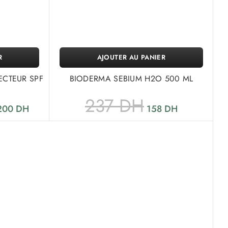
R
AJOUTER AU PANIER
ECTEUR SPF
BIODERMA SEBIUM H2O 500 ML
237
DH
200
DH
158
DH