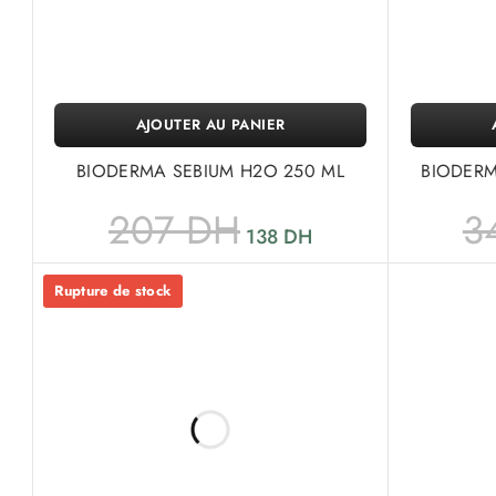
AJOUTER AU PANIER
BIODERMA SEBIUM H2O 250 ML
BIODER
207
DH
3
138
DH
Rupture de stock