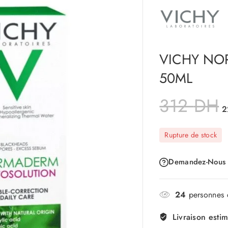
VICHY NO
50ML
312
DH
2
Rupture de stock
Demandez-Nous
24
personnes c
Livraison esti