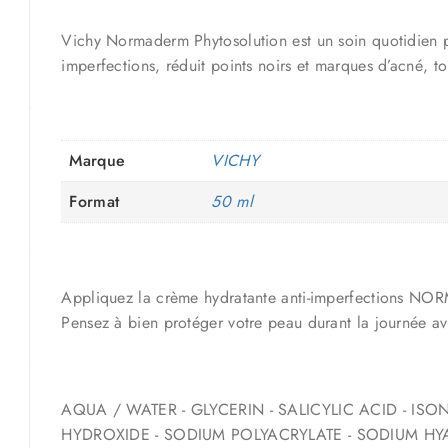
Vichy Normaderm Phytosolution est un soin quotidien po
imperfections, réduit points noirs et marques d’acné, t
Marque
VICHY
Format
50 ml
Appliquez la crème hydratante anti-imperfections NORM
Pensez à bien protéger votre peau durant la journée a
AQUA / WATER - GLYCERIN - SALICYLIC ACID - IS
HYDROXIDE - SODIUM POLYACRYLATE - SODIUM HY