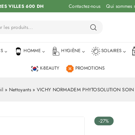
Contactez-nous
Qui sommes 
RES VILLES 600 DH
ÉS
HOMME
HYGIÈNE
SOLAIRES
K-BEAUTY
PROMOTIONS
il
»
Nettoyants
»
VICHY NORMADEM PHYTOSOLUTION SOIN
-27%