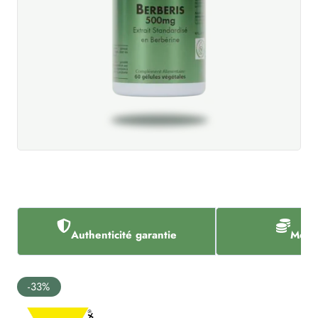
Authenticité garantie
Meill
-33%